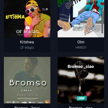
Kitshwa
Olm
Of Magic
HRBOY
Kitshwa
Olm
Of Magic
HRBOY
Bromso _2moi
Bromso _ciao
Brownso
Brownso