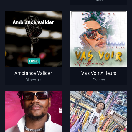
Ambiance
Vas Voir Ailleurs
Valider
French
Ambiance Valider
Vas Voir Ailleurs
Othentik
Othentik
French