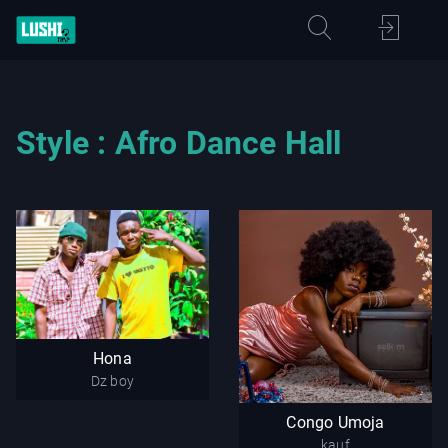
Style : Afro Dance Hall
Hona
Hona
Congo Umoja
Dz boy
Dz boy
kauf
Congo Umoja
kauf