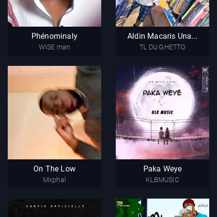
Phénominaly
Aldin Macaris
WISE man
Una...
Phénominaly
Aldin Macaris Una...
TL DU GHETTO
WISE man
TL DU GHETTO
On The Low
Paka Weye
Mxphal
KLBMUSIC
On The Low
Paka Weye
Mxphal
KLBMUSIC