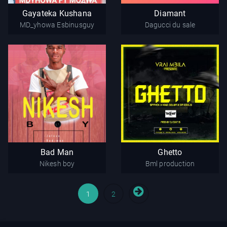
Kushana
Dagucci du sale
Gayateka Kushana
Diamant
MD_yhowa
MD_yhowa Esbinusguy
Dagucci du sale
Esbinusguy
Bad Man
Ghetto
Nikesh boy
Bml production
Bad Man
Ghetto
Nikesh boy
Bml production
1
2