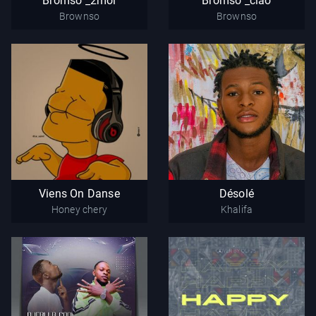
Bromso _2moi
Bromso _ciao
Brownso
Brownso
Viens On Danse
Désolé
Honey chery
Khalifa
Viens On Danse
Désolé
Honey chery
Khalifa