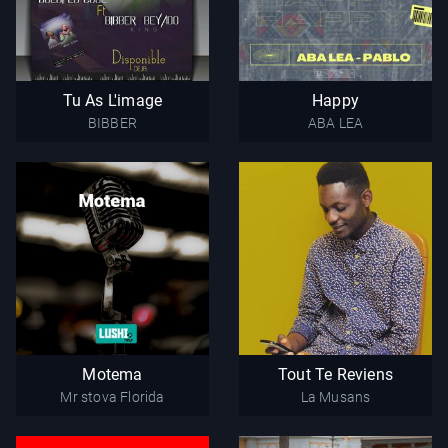
Tu As L'image
Happy
BIBBER
ABA LEA
Tu As L'image
Happy
BIBBER
ABA LEA
Motema
Tout Te Reviens
Mr stova Florida
La Musans
Motema
Tout Te Reviens
Mr stova Florida
La Musans